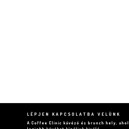
LÉPJEN KAPCSOLATBA VELÜNK
A Coffee Clinic kávézó és brunch hely, ahol
legjobb kávékat kínáljuk kiváló